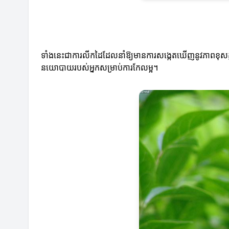
ទាំងនេះជាការលីកដៃដែលនាំឱ្យមានការសង្កេតឃើញនូវភាពខុស
នយោបាយរបស់អ្នកសម្រាប់ការកែលម្អ។