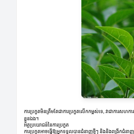
ការប្រកួតមិនត្រឹមតែជាការប្រកួតលើកកម្ពស់ទេ, វាជាការសហក
ខ្លួនឯង។
អត្ថប្រយោជន៍នៃការប្រកួត
ការប្រកួតអាចធ្វើឱ្យអ្នកទទួលបានជំនាញថ្មីៗ និងនិងពង្រីកជំនា