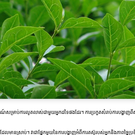
ារណ៍សម្រាប់ការលូតលាស់ជាមួយអ្នកដទៃផងដែរ។ ការប្រកួតសំរាប់ការបង្ហាញព
ញដែលមានស្រាប់។ វាជាផ្នែកមួយនៃការបង្ហាញអំពីការតស៊ូរបស់អ្នកនិងភាពច្នៃប្រឌ