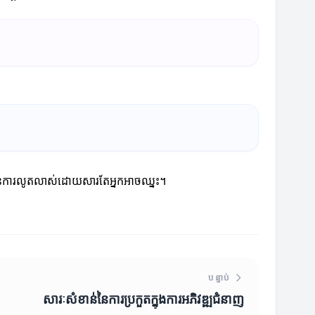
មួយនៃការលូតលាស់ដោយសារតែអ្នកអាចឈ្នះ។
បន្ទាប់
សារៈសំខាន់នៃការប្រកួតក្នុងការអភិវឌ្ឍជំនាញ