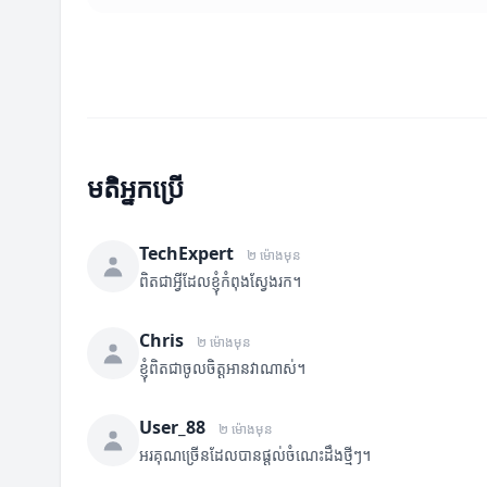
មតិអ្នកប្រើ
TechExpert
២ ម៉ោងមុន
ពិតជាអ្វីដែលខ្ញុំកំពុងស្វែងរក។
Chris
២ ម៉ោងមុន
ខ្ញុំពិតជាចូលចិត្តអានវាណាស់។
User_88
២ ម៉ោងមុន
អរគុណច្រើនដែលបានផ្តល់ចំណេះដឹងថ្មីៗ។