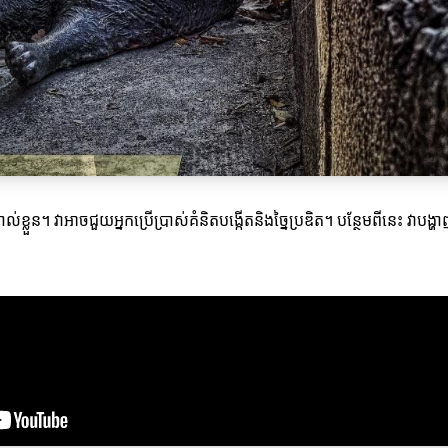
ខ្លួន។ វាអាចជួយអ្នកប្រើប្រាស់គំនិតបង្កើតនិងច្នៃប្រឌិត។ បន្ថែមពីនេះ វា