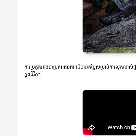
ការប្រកួតអាចជាប្រភពធនធានដ៏មានតម្លៃសម្រាប់ការលូតលាស់ផ្ទាល់
ក្នុងជីវិត។