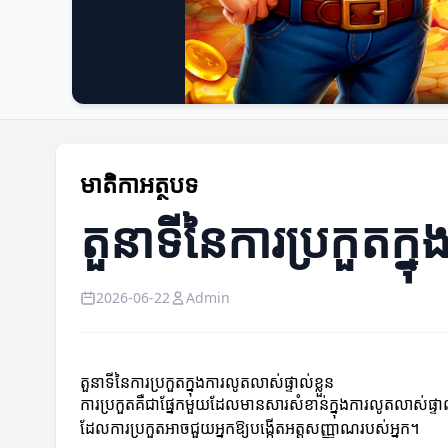
មាតិកាអត្ថបទ
តួនាទីនៃការប្រកួតក្ន
2026-06-22
Admin
តួនាទីនៃការប្រកួតក្នុងការលូតលាស់ផ្ទាល់ខ្លួន
ការប្រកួតគឺជាផ្នែកមួយដែលមានសារសំខាន់ក្នុងការលូតលាស់ផ្ទាល
ដែលការប្រកួតអាចជួយអ្នកឱ្យបង្កើតអត្តសញ្ញាណរបស់អ្នក។