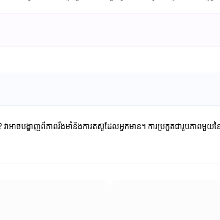
លួន? វាអាចបង្ហាញពីភាពរឹងមាំនិងការតស៊ូដែលអ្នកមាន។ ការប្រកួតជារូបភាព