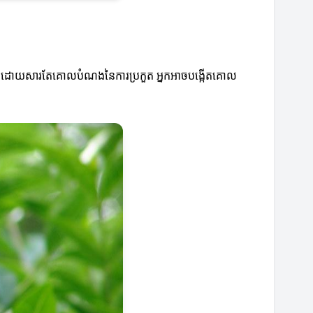
ស់។ ដោយសារតែគោលបំណងនៃការប្រកួត អ្នកអាចបង្កើតគោល