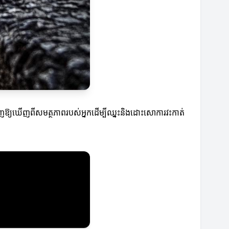
បង្ហាញឱ្យឃើញពីសមត្ថភាពរបស់អ្នកដើម្បីឈ្នះនិងដោះសោការវះកាត់