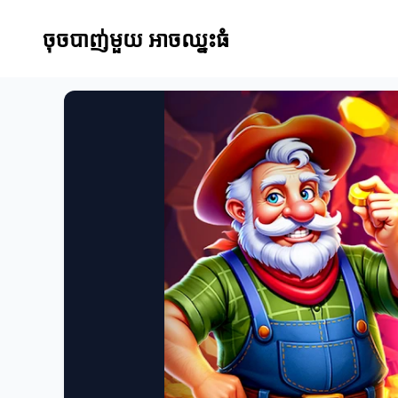
ចុចបាញ់មួយ អាចឈ្នះធំ