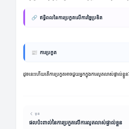
🔗
ឥទ្ធិពលនៃការប្រកួតលើការច្នៃប្រឌិត
📰
ការប្រកួត
ដូចនេះហើយតើការប្រកួតអាចជួយអ្នកក្នុងការលូតលាស់ផ្ទាល់ខ្
មុន
ផលប៉ះពាល់នៃការប្រកួតលើការលូតលាស់ផ្ទាល់ខ្លួន