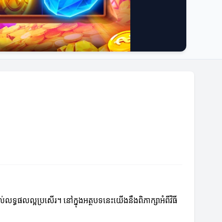
លទ្ធផលល្អប្រសើរ។ នៅក្នុងអត្ថបទនេះយើងនឹងពិភាក្សាអំពីវិធី