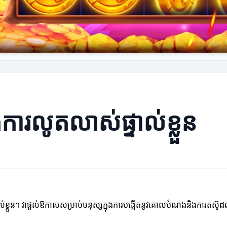
ុងការលូតលាស់ផ្ទាល់ខ្លួន
់ខ្លួន។ វាផ្តល់ឱកាសសម្រាប់មនុស្សក្នុងការបង្កើតនូវគោលបំណងនិងការតស៊ូដល់