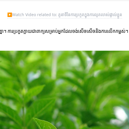
▶
Watch Video related to: តួនាទីនៃការប្រកួតក្នុងការលូតលាស់ផ្ទាល់ខ្លួន
គ្នា។ ការប្រកួតក្លាយជាពាក្យសម្រាប់អ្នកដែលចង់សើចសើចនិងការលើកកម្ព