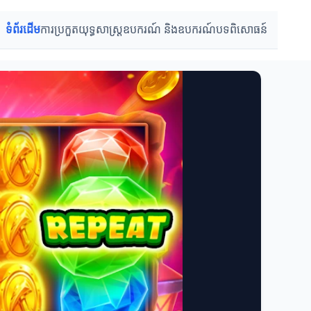
ទំព័រដើម
ការប្រកួត
យុទ្ធសាស្ត្រ
ឧបករណ៍ និងឧបករណ៍
បទពិសោធន៍