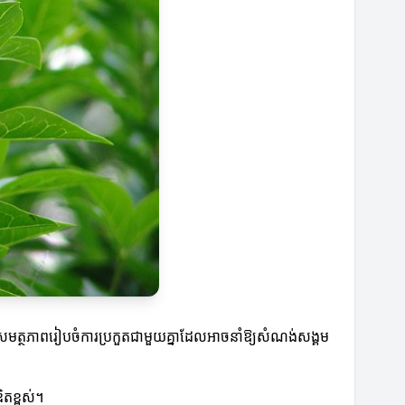
ីសមត្ថភាពរៀបចំការប្រកួតជាមួយគ្នាដែលអាចនាំឱ្យសំណង់សង្គម
ិតខ្ពស់។