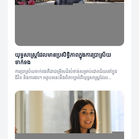
យុទ្ធសាស្ត្រដែលមានប្រសិទ្ធិភាពក្នុងការប្រាស្រ័យ
ទាក់ទង
ការប្រាស្រ័យទាក់ទងគឺជាជម្រើសដ៏សំខាន់សម្រាប់ជោគជ័យនៅក្នុង
ជីវិត និងការងារ។ អត្ថបទនេះនឹងពិភាក្សាអំពីយុទ្ធសាស្ត្រដែល
អាចជួយឱ្យអ្នកប្រាស្រ័យទាក់ទងបានយ៉ាងមានប្រសិទ្ធិភាព។