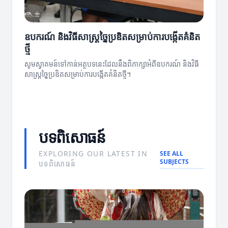
ឧបករណ៍ និងវិធីសាស្ត្រច្នៃប្រឌិតសម្រាប់ការបង្កើតគំនិត
ថ្មី
សូមស្វាគមន៍ទៅកាន់អត្ថបទនេះដែលនឹងពិភាក្សាអំពីឧបករណ៍ និងវិធី
សាស្ត្រច្នៃប្រឌិតសម្រាប់ការបង្កើតគំនិតថ្មី។
បទពិសោធន៍
EXPLORING OUR LATEST IN
SEE ALL
SUBJECTS
បទពិសោធន៍