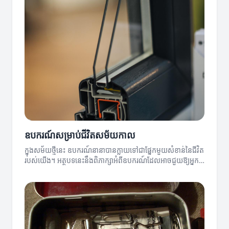
ឧបករណ៍សម្រាប់ជីវិតសម័យកាល
ក្នុងសម័យថ្មីនេះ ឧបករណ៍នានាបានក្លាយទៅជាផ្នែកមួយសំខាន់នៃជីវិត
របស់យើង។ អត្ថបទនេះនឹងពិភាក្សាអំពីឧបករណ៍ដែលអាចជួយឱ្យអ្នក
មានជីវិតការងារដ៏មានប្រសិទ្ធភាព។