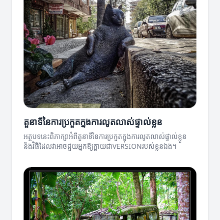
តួនាទីនៃការប្រកួតក្នុងការលូតលាស់ផ្ទាល់ខ្លួន
អត្ថបទនេះពិភាក្សាអំពីតួនាទីនៃការប្រកួតក្នុងការលូតលាស់ផ្ទាល់ខ្លួន
និងវិធីដែលវាអាចជួយអ្នកឱ្យក្លាយជាVERSIONរបស់ខ្លួនឯង។