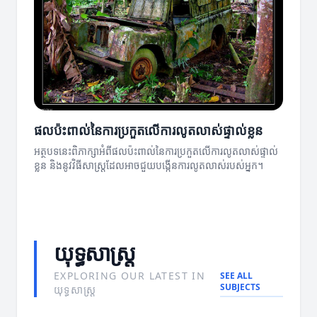
ផលប៉ះពាល់នៃការប្រកួតលើការលូតលាស់ផ្ទាល់ខ្លួន
អត្ថបទនេះពិភាក្សាអំពីផលប៉ះពាល់នៃការប្រកួតលើការលូតលាស់ផ្ទាល់
ខ្លួន និងនូវវិធីសាស្ត្រដែលអាចជួយបង្កើនការលូតលាស់របស់អ្នក។
យុទ្ធសាស្ត្រ
EXPLORING OUR LATEST IN
SEE ALL
SUBJECTS
យុទ្ធសាស្ត្រ