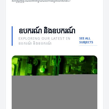
សាស្ត្រអ្វីខ្លះដែលអាចជួយដល់ការលូតលាស់នេះ?
ឧបករណ៍ និងឧបករណ៍
EXPLORING OUR LATEST IN
SEE ALL
SUBJECTS
ឧបករណ៍ និងឧបករណ៍