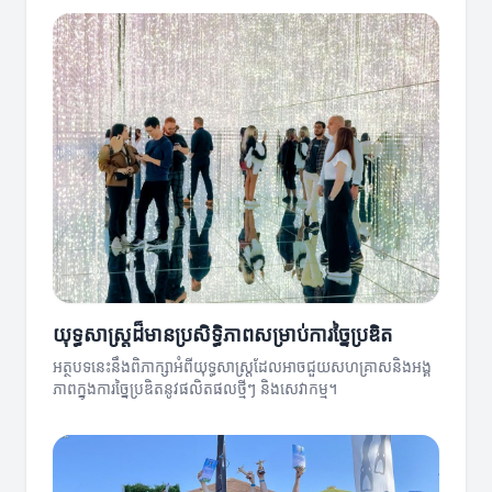
យុទ្ធសាស្ត្រដ៏មានប្រសិទ្ធិភាពសម្រាប់ការច្នៃប្រឌិត
អត្ថបទនេះនឹងពិភាក្សាអំពីយុទ្ធសាស្ត្រដែលអាចជួយសហគ្រាសនិងអង្គ
ភាពក្នុងការច្នៃប្រឌិតនូវផលិតផលថ្មីៗ និងសេវាកម្ម។