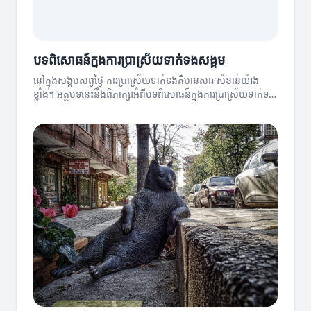
បទពិសោធន៍ក្នុងការប្រាស្រ័យទាក់ទងសង្គម
នៅក្នុងសង្គមសព្វថ្ងៃ ការប្រាស្រ័យទាក់ទងគឺមានសារៈសំខាន់យ៉ាង
ខ្លាំង។ អត្ថបទនេះនឹងពិភាក្សាអំពីបទពិសោធន៍ក្នុងការប្រាស្រ័យទាក់ទង
និងវិធីដែលវាអាចជួយអភិវឌ្ឍន៍ជំនាញនេះ។