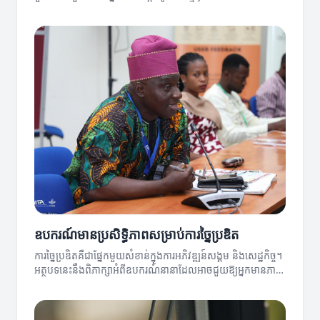
ឧបករណ៍មានប្រសិទ្ធិភាពសម្រាប់ការច្នៃប្រឌិត
ការច្នៃប្រឌិតគឺជាផ្នែកមួយសំខាន់ក្នុងការអភិវឌ្ឍន៍សង្គម និងសេដ្ឋកិច្ច។
អត្ថបទនេះនឹងពិភាក្សាអំពីឧបករណ៍នានាដែលអាចជួយឱ្យអ្នកមានភាព
ច្នៃប្រឌិតខ្ពស់ឡើង។