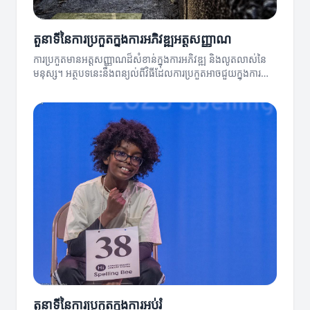
តួនាទីនៃការប្រកួតក្នុងការអភិវឌ្ឍអត្តសញ្ញាណ
ការប្រកួតមានអត្តសញ្ញាណដ៏សំខាន់ក្នុងការអភិវឌ្ឍ និងលូតលាស់នៃ
មនុស្ស។ អត្ថបទនេះនឹងពន្យល់ពីវិធីដែលការប្រកួតអាចជួយក្នុងការ
កែលម្អអត្តសញ្ញាណរបស់មនុស្ស។
តួនាទីនៃការប្រកួតក្នុងការអប់រំ