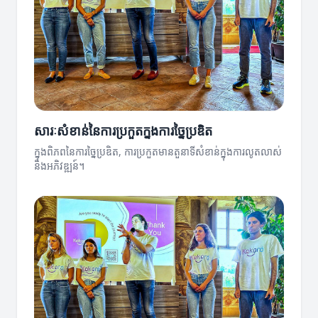
សារៈសំខាន់នៃការប្រកួតក្នុងការច្នៃប្រឌិត
ក្នុងពិភពនៃការច្នៃប្រឌិត, ការប្រកួតមានតួនាទីសំខាន់ក្នុងការលូតលាស់
និងអភិវឌ្ឍន៍។