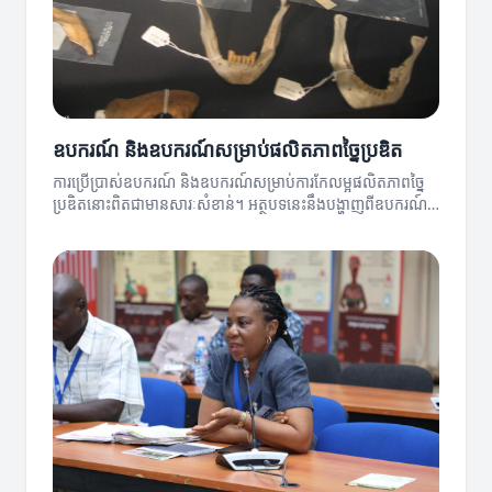
ឧបករណ៍ និងឧបករណ៍សម្រាប់ផលិតភាពច្នៃប្រឌិត
ការប្រើប្រាស់ឧបករណ៍ និងឧបករណ៍សម្រាប់ការកែលម្អផលិតភាពច្នៃ
ប្រឌិតនោះពិតជាមានសារៈសំខាន់។ អត្ថបទនេះនឹងបង្ហាញពីឧបករណ៍
ផ្សេងៗដែលអាចជួយជំរុញការច្នៃប្រឌិតរបស់អ្នក។