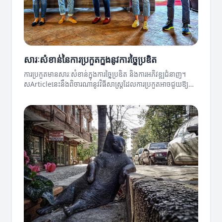
សារៈសំខាន់នៃការប្រកួតក្នុងនូវការច្នៃប្រឌិត
ការប្រកួតមានសារៈសំខាន់ក្នុងការច្នៃប្រឌិត និងការអភិវឌ្ឍជំនាញ។
សArticleនេះនឹងពិចារណានូវវិធីសាស្ត្រដែលការប្រកួតអាចជួយឱ្យ
មានការបង្កើតនូវគំនិតថ្មីៗ។