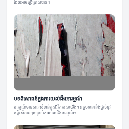
ដែលអាចប្រើប្រាស់បាន។
បទពិសោធន៍ក្នុងការយល់ដឹងអារម្មណ៍
អារម្មណ៍មានសារៈសំខាន់ក្នុងជីវិតរបស់យើង។ អត្ថបទនេះនឹងផ្តល់នូវ
គន្លឹះសំខាន់ៗសម្រាប់ការយល់ដឹងអារម្មណ៍។