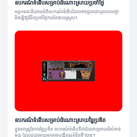
ឧបករណ៍ទំនើបសម្រាប់ដំណោះស្រាយប្រចាំថ្ងៃ
អត្ថបទនេះនិយាយអំពីឧបករណ៍ទំនើបដែលអាចជួយដោះស្រាយបញ្ហា
និងធ្វើឱ្យជីវិតប្រចាំថ្ងៃកាន់តែងាយស្រួល។
ឧបករណ៍ទំនើបសម្រាប់ដំណោះស្រាយច្នៃប្រឌិត
ក្នុងសាស្ត្រនៃការច្នៃប្រឌិត ឧបករណ៍ទំនើបគឺជាដំណោះស្រាយដ៏សំខាន់
មួយ ដែលជួយអោយអ្នកអាចបង្កើតនូវគំនិតថ្មីៗបាន។