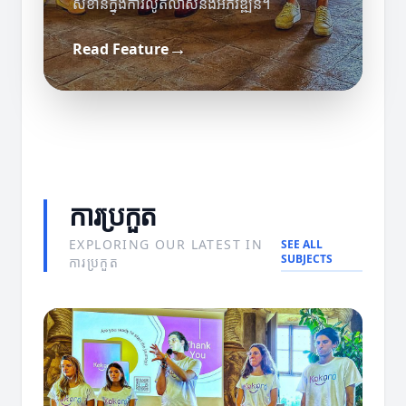
សំខាន់ក្នុងការលូតលាស់និងអភិវឌ្ឍន៍។
យុទ្ធសាស្ត្រ
ឧបករណ៍ និងឧបករណ៍
→
Read Feature
យុទ្ធសាស្ត្រដ៏មានប្រសិទ្ធិភាពសម្រាប់ការច្នៃ
ឧបករណ៍ទំនើបសម្រាប់ការប្រើប្រាស់ប្រចាំ
ប្រឌិត
ថ្ងៃ
ការប្រកួត
EXPLORING OUR LATEST IN
SEE ALL
SUBJECTS
ការប្រកួត