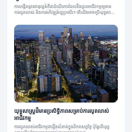
ការបង្កើតនូវនវានុវត្តន៍គឺជាដំណើរការដែលនឹងជួយអាជីវកម្មឲ្យមាន
ការលូតលាស់ និងការអភិវឌ្ឍន៍ល្អប្រសើរ។ តើយើងអាចប្រើយុទ្ធសាស្ត្រ​
យ៉ាងដូចម្តេចដើម្បីសម្រេចបាននូវគោលបំណងនេះ?
យុទ្ធសាស្ត្រដ៏មានប្រសិទ្ធិភាពសម្រាប់ការលូតលាស់
អាជីវកម្ម
ការលូតលាស់អាជីវកម្មជារឿងសំខាន់ក្នុងពិភពសព្វថ្ងៃ ប៉ុន្តែតើយុទ្ធ