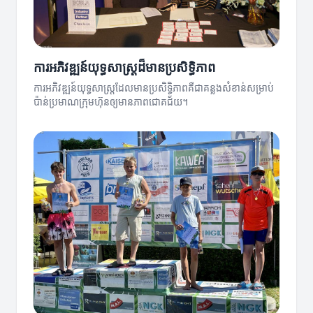
ការអភិវឌ្ឍន៍យុទ្ធសាស្ត្រដ៏មានប្រសិទ្ធិភាព
ការអភិវឌ្ឍន៍យុទ្ធសាស្ត្រដែលមានប្រសិទ្ធិភាពគឺជាគន្លងសំខាន់សម្រាប់
ប៉ាន់ប្រមាណក្រុមហ៊ុនឲ្យមានភាពជោគជ័យ។