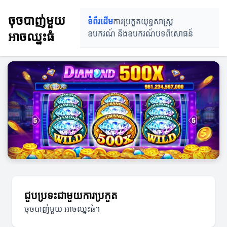
ចុចបាញ់មួយ អាចឈ្នះធំ
ចុចបាញ់មួយ
ទំព័រដើម
ការប្រកួត
យុទ្ធសាស្ត្រ
អាចឈ្នះធំ
ឧបករណ៍ និងឧបករណ៍
បទពិសោធន៍
ជួបប្រទះជាមួយការប្រកួត
ចុចបាញ់មួយ អាចឈ្នះធំ។