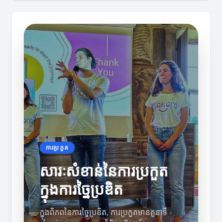
ការប្រកួត
សារៈសំខាន់នៃការប្រកួត
ក្នុងការច្នៃប្រឌិត
ក្នុងពិភពនៃការច្នៃប្រឌិត, ការប្រកួតមានតួនាទី