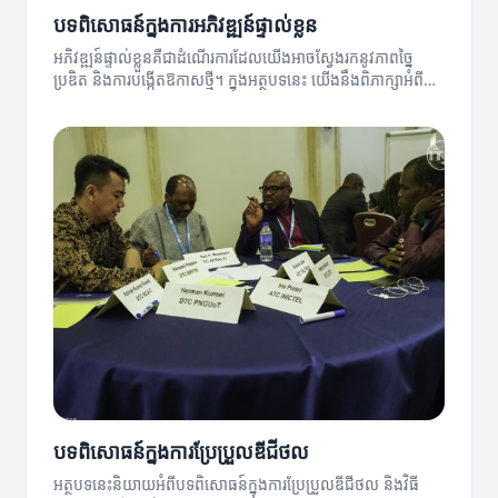
បទពិសោធន៍ក្នុងការអភិវឌ្ឍន៍ផ្ទាល់ខ្លួន
អភិវឌ្ឍន៍ផ្ទាល់ខ្លួនគឺជាដំណើរការដែលយើងអាចស្វែងរកនូវភាពច្នៃ
ប្រឌិត និងការបង្កើតឱកាសថ្មី។ ក្នុងអត្ថបទនេះ យើងនឹងពិភាក្សាអំពីបទ
ពិសោធន៍នៃការអភិវឌ្ឍន៍ផ្ទាល់ខ្លួន។
បទពិសោធន៍ក្នុងការប្រែប្រួលឌីជីថល
អត្ថបទនេះនិយាយអំពីបទពិសោធន៍ក្នុងការប្រែប្រួលឌីជីថល និងវិធី