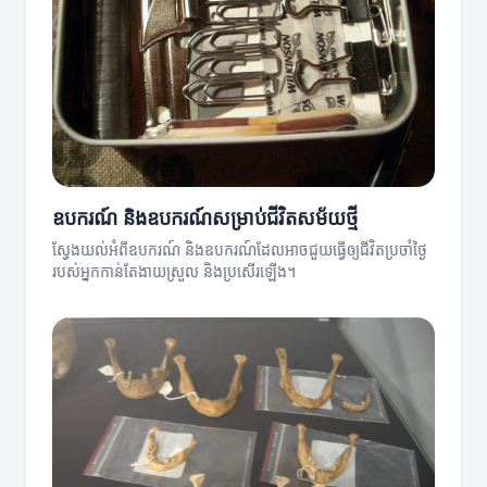
ឧបករណ៍ និងឧបករណ៍សម្រាប់ជីវិតសម័យថ្មី
ស្វែងយល់អំពីឧបករណ៍ និងឧបករណ៍ដែលអាចជួយធ្វើឲ្យជីវិតប្រចាំថ្ងៃ
របស់អ្នកកាន់តែងាយស្រួល និងប្រសើរឡើង។