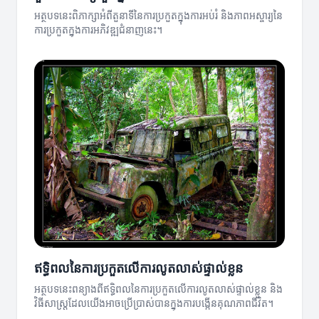
អត្ថបទនេះពិភាក្សាអំពីតួនាទីនៃការប្រកួតក្នុងការអប់រំ និងភាពអស្ចារ្យនៃ
ការប្រកួតក្នុងការអភិវឌ្ឍជំនាញនេះ។
ឥទ្ធិពលនៃការប្រកួតលើការលូតលាស់ផ្ទាល់ខ្លួន
អត្ថបទនេះពន្យាងពីឥទ្ធិពលនៃការប្រកួតលើការលូតលាស់ផ្ទាល់ខ្លួន និង
វិធីសាស្ត្រដែលយើងអាចប្រើប្រាស់បានក្នុងការបង្កើនគុណភាពជីវិត។