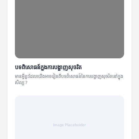
បទពិសោធន៍ក្នុងការបង្ហាញសុចរិត
មានអ្វីខ្លះដែលយើងអាចរៀនពីបទពិសោធន៍នៃការបង្ហាញសុចរិតនៅក្នុង
សិល្បៈ?