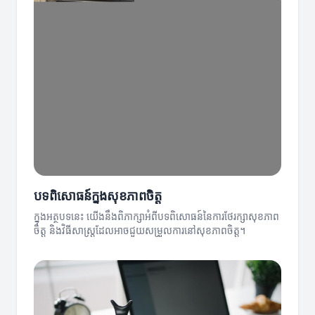
បទពិសោធន៍ក្នុងសុខភាពចិត្ត
ក្នុងអត្ថបទនេះ យើងនឹងពិភាក្សាអំពីបទពិសោធន៍នៃការថែរក្សាសុខភាព
ចិត្ត និងវិធីសាស្ត្រដែលអាចជួយសម្រួលការនៅសុខភាពចិត្ត។