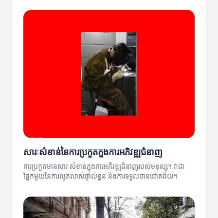
សារៈសំខាន់នៃការប្រកួតក្នុងការអភិវឌ្ឍជំនាញ
ការប្រកួតមានសារៈសំខាន់ក្នុងការអភិវឌ្ឍជំនាញរបស់មនុស្ស។ វាជា
ផ្នែកមួយនៃការលូតលាស់ផ្ទាល់ខ្លួន និងការទទួលបានជោគជ័យ។