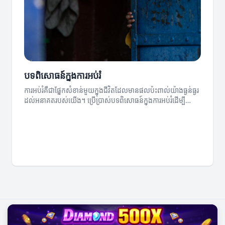
បទពិសោធន៍ក្នុងការអប់រំ
ការអប់រំគឺជាផ្នែកសំខាន់មួយក្នុងជីវិតដែលមានផលប៉ះពាល់យ៉ាងធ្ងន់ធ្ងរ
ដល់អនាគតរបស់យើង។ ប្រើប្រាស់បទពិសោធន៍ក្នុងការអប់រំដើម្បី
កែលម្អការសិក្សារបស់អ្នក។