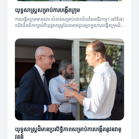
យុទ្ធសាស្ត្រ​សម្រាប់​ការបង្កើតក្រុម
ការបង្កើតក្រុមមានសារៈសំខាន់សម្រាប់ជោគជ័យនៃអាជីវកម្ម។ នៅទីនេះ
យើងនឹងពិភាក្សាអំពីយុទ្ធសាស្ត្រដែលអាចជួយអ្នកក្នុងការបង្កើតក្រុមដ៏
អស្ចារ្យ។
យុទ្ធសាស្ត្រដ៏មានប្រសិទ្ធិភាពសម្រាប់ការបង្កើតនូវនវានុ
វត្តន៍