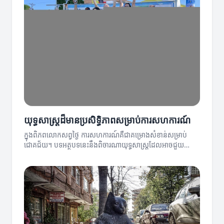
យុទ្ធសាស្ត្រដ៏មានប្រសិទ្ធិភាពសម្រាប់ការសហការណ៍
ក្នុងពិភពលោកសព្វថ្ងៃ ការសហការណ៍គឺជាគម្រោងសំខាន់សម្រាប់
ជោគជ័យ។ បទអត្ថបទនេះនឹងពិចារណាយុទ្ធសាស្ត្រដែលអាចជួយដោះ
ស្រាយបញ្ហានៅក្នុងការសហការណ៍។