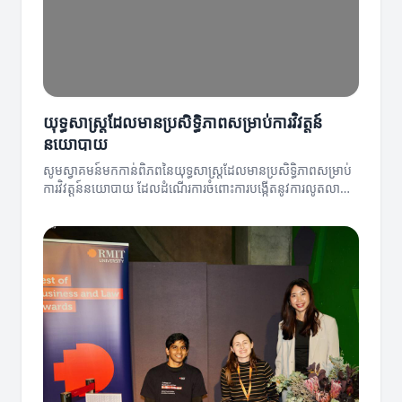
យុទ្ធសាស្ត្រដែលមានប្រសិទ្ធិភាពសម្រាប់ការវិវត្តន៍
នយោបាយ
សូមស្វាគមន៍មកកាន់ពិភពនៃយុទ្ធសាស្ត្រដែលមានប្រសិទ្ធិភាពសម្រាប់
ការវិវត្តន៍នយោបាយ ដែលដំណើរការចំពោះការបង្កើតនូវការលូតលាស់
និងការកែប្រែ។