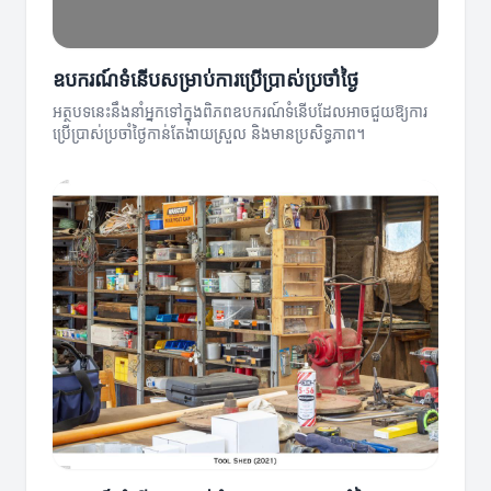
ឧបករណ៍ទំនើបសម្រាប់ការប្រើប្រាស់ប្រចាំថ្ងៃ
អត្ថបទនេះនឹងនាំអ្នកទៅក្នុងពិភពឧបករណ៍ទំនើបដែលអាចជួយឱ្យការ
ប្រើប្រាស់ប្រចាំថ្ងៃកាន់តែងាយស្រួល និងមានប្រសិទ្ធភាព។