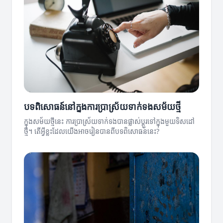
បទពិសោធន៍នៅក្នុងការប្រាស្រ័យទាក់ទងសម័យថ្មី
ក្នុងសម័យថ្មីនេះ ការប្រាស្រ័យទាក់ទងបានផ្លាស់ប្តូរទៅក្នុងមួយទិសដៅ
ថ្មី។ តើអ្វីខ្លះដែលយើងអាចរៀនបានពីបទពិសោធន៍នេះ?