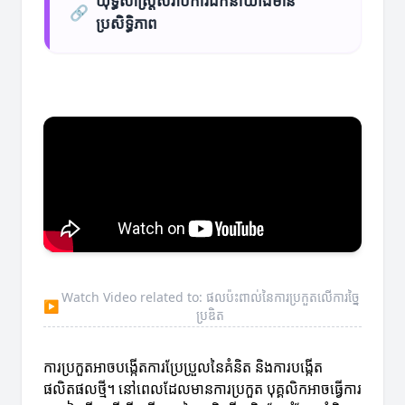
យុទ្ធសាស្ត្រសំរាប់ការដឹកនាំយ៉ាងមាន
🔗
ប្រសិទ្ធិភាព
Watch Video related to: ផលប៉ះពាល់នៃការប្រកួតលើការច្នៃ
▶
ប្រឌិត
ការប្រកួតអាចបង្កើតការប្រែប្រួលនៃគំនិត និងការបង្កើត
ផលិតផលថ្មី។ នៅពេលដែលមានការប្រកួត បុគ្គលិកអាចធ្វើការ