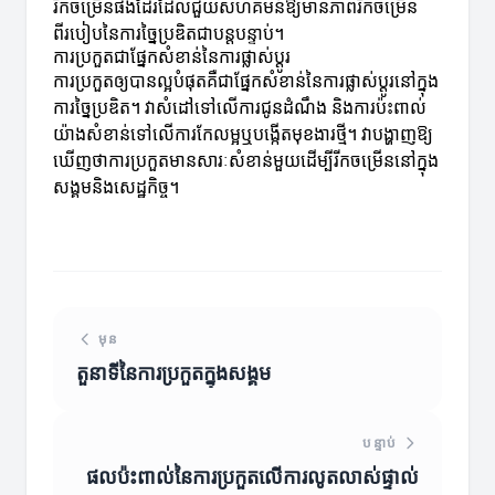
រីកចម្រើនផងដែរដែលជួយសហគមន៍ឱ្យមានភាពរីកចម្រើន
ពីរបៀបនៃការច្នៃប្រឌិតជាបន្តបន្ទាប់។
ការប្រកួតជាផ្នែកសំខាន់នៃការផ្លាស់ប្តូរ
ការប្រកួតឲ្យបានល្អបំផុតគឺជាផ្នែកសំខាន់នៃការផ្លាស់ប្តូរនៅក្នុង
ការច្នៃប្រឌិត។ វាសំដៅទៅលើការជូនដំណឹង និងការប៉ះពាល់
យ៉ាងសំខាន់ទៅលើការកែលម្អឬបង្កើតមុខងារថ្មី។ វាបង្ហាញឱ្យ
ឃើញថាការប្រកួតមានសារៈសំខាន់មួយដើម្បីរីកចម្រើននៅក្នុង
សង្គមនិងសេដ្ឋកិច្ច។
មុន
តួនាទីនៃការប្រកួតក្នុងសង្គម
បន្ទាប់
ផលប៉ះពាល់នៃការប្រកួតលើការលូតលាស់ផ្ទាល់