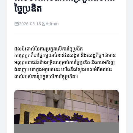
ច្នៃប្រឌិត
2026-06-18
Admin
ផលប៉ះពាល់នៃការប្រកួតលើការច្នៃប្រឌិត
ការប្រកួតគឺជាផ្នែកមួយសំខាន់នៃសង្គម និងសេដ្ឋកិច្ច។ វាមាន
អត្ថប្រយោជន៍យ៉ាងច្រើនសម្រាប់ការច្នៃប្រឌិត និងការអភិវឌ្ឍ
ជំនាញ។ នៅក្នុងអត្ថបទនេះ យើងនឹងស្វែងយល់អំពីផលប៉ះ
ពាល់របស់ការប្រកួតលើការច្នៃប្រឌិត។